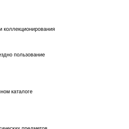
 и коллекционирования
ездно пользование
нном каталоге
гических предметов