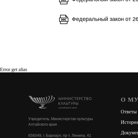
Федеральный закон от 26
Error get alias
О М
Ответы 
Учредитель: Министерство культуры
История
Алтайского края
Докуме
656049, г. Барнаул, пр-т. Ленина, 41