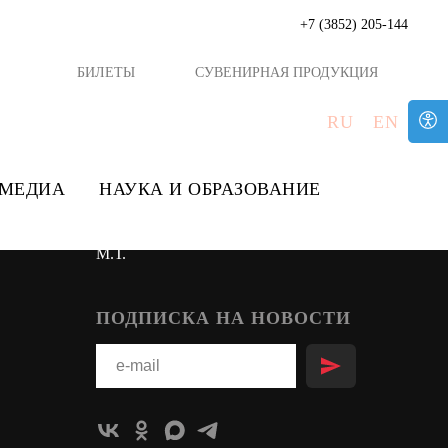
+7 (3852) 205-144
БИЛЕТЫ
СУВЕНИРНАЯ ПРОДУКЦИЯ
БИЛЕТЫ
RU
EN
Постоянные экспозиции
аммы
Выставочная площадка
МЕДИА
НАУКА И ОБРАЗОВАНИЕ
 дни
Музей военной истории
Мемориальный музей Калашникова
М.Т.
ПОДПИСКА НА НОВОСТИ