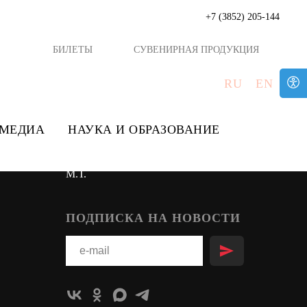
+7 (3852) 205-144
БИЛЕТЫ
СУВЕНИРНАЯ ПРОДУКЦИЯ
БИЛЕТЫ
RU
EN
Постоянные экспозиции
аммы
Выставочная площадка
МЕДИА
НАУКА И ОБРАЗОВАНИЕ
 дни
Музей военной истории
Мемориальный музей Калашникова
М.Т.
ПОДПИСКА НА НОВОСТИ