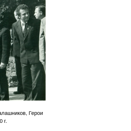
алашников, Герои
 г.