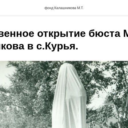
фонд Калашникова М.Т.
венное открытие бюста М
кова в с.Курья.