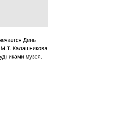
мечается День
 М.Т. Калашникова
рудниками музея.