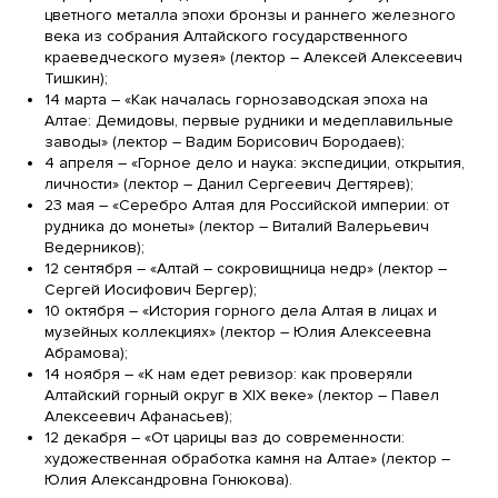
цветного металла эпохи бронзы и раннего железного
века из собрания Алтайского государственного
краеведческого музея» (лектор – Алексей Алексеевич
Тишкин);
14 марта – «Как началась горнозаводская эпоха на
Алтае: Демидовы, первые рудники и медеплавильные
заводы» (лектор – Вадим Борисович Бородаев);
4 апреля – «Горное дело и наука: экспедиции, открытия,
личности» (лектор – Данил Сергеевич Дегтярев);
23 мая – «Серебро Алтая для Российской империи: от
рудника до монеты» (лектор – Виталий Валерьевич
Ведерников);
12 сентября – «Алтай – сокровищница недр» (лектор –
Сергей Иосифович Бергер);
10 октября – «История горного дела Алтая в лицах и
музейных коллекциях» (лектор – Юлия Алексеевна
Абрамова);
14 ноября – «К нам едет ревизор: как проверяли
Алтайский горный округ в XIX веке» (лектор – Павел
Алексеевич Афанасьев);
12 декабря – «От царицы ваз до современности:
художественная обработка камня на Алтае» (лектор –
Юлия Александровна Гонюкова).