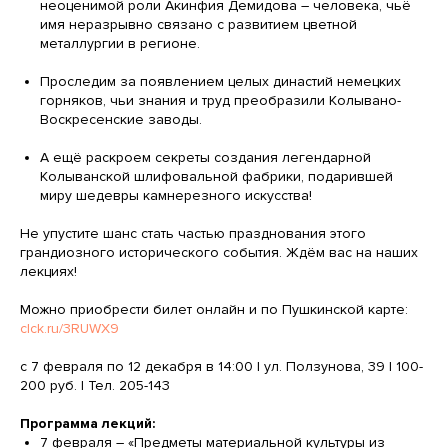
неоценимой роли Акинфия Демидова – человека, чьё
имя неразрывно связано с развитием цветной
металлургии в регионе.
Проследим за появлением целых династий немецких
горняков, чьи знания и труд преобразили Колывано-
Воскресенские заводы.
А ещё раскроем секреты создания легендарной
Колыванской шлифовальной фабрики, подарившей
миру шедевры камнерезного искусства!
Не упустите шанс стать частью празднования этого
грандиозного исторического события. Ждём вас на наших
лекциях!
Можно приобрести билет онлайн и по Пушкинской карте:
clck.ru/3RUWX9
с 7 февраля по 12 декабря в 14:00 | ул. Ползунова, 39 | 100-
200 руб. | Тел. 205-143
Программа лекций:
7 февраля – «Предметы материальной культуры из