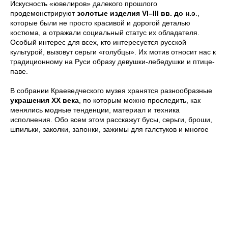
Искусность «ювелиров» далекого прошлого
продемонстрируют
золотые изделия VI–III вв. до н.э
.,
которые были не просто красивой и дорогой деталью
костюма, а отражали социальный статус их обладателя.
Особый интерес для всех, кто интересуется русской
культурой, вызовут серьги «голубцы». Их мотив относит нас к
традиционному на Руси образу девушки-лебедушки и птице-
паве.
В собрании Краеведческого музея хранятся разнообразные
украшения ХХ века
, по которым можно проследить, как
менялись модные тенденции, материал и техника
исполнения. Обо всем этом расскажут бусы, серьги, броши,
шпильки, заколки, запонки, зажимы для галстуков и многое
другое.
Сегодня украшение – это замечательный способ выразить
свою индивидуальность и подчеркнуть свой стиль.
Современный подход к созданию украшений из стекла в
витражной технике (лэмпворк, фьюзинг) представлен
авторскими работами
Елизаветы Замаевой
, барнаульской
художницы-витражиста.
Партнером выставочного проекта
стал также
Ювелирный