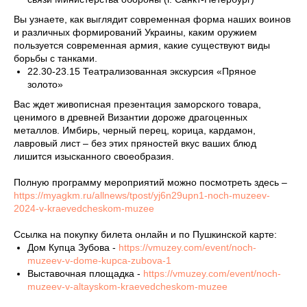
Вы узнаете, как выглядит современная форма наших воинов
и различных формирований Украины, каким оружием
пользуется современная армия, какие существуют виды
борьбы с танками.
22.30-23.15 Театрализованная экскурсия «Пряное
золото»
Вас ждет живописная презентация заморского товара,
ценимого в древней Византии дороже драгоценных
металлов. Имбирь, черный перец, корица, кардамон,
лавровый лист – без этих пряностей вкус ваших блюд
лишится изысканного своеобразия.
Полную программу мероприятий можно посмотреть здесь –
https://myagkm.ru/allnews/tpost/yj6n29upn1-noch-muzeev-
2024-v-kraevedcheskom-muzee
Ссылка на покупку билета онлайн и по Пушкинской карте:
Дом Купца Зубова -
https://vmuzey.com/event/noch-
muzeev-v-dome-kupca-zubova-1
Выставочная площадка -
https://vmuzey.com/event/noch-
muzeev-v-altayskom-kraevedcheskom-muzee