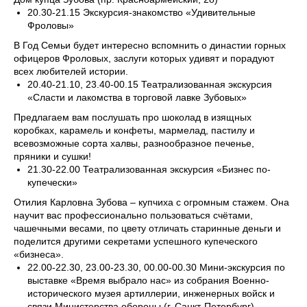
20.30-21.15 Экскурсия-знакомство «Удивительные
Фроловы»
В Год Семьи будет интересно вспомнить о династии горных
офицеров Фроловых, заслуги которых удивят и порадуют
всех любителей истории.
20.40-21.10, 23.40-00.15 Театрализованная экскурсия
«Сласти и лакомства в торговой лавке Зубовых»
Предлагаем вам послушать про шоколад в изящных
коробках, карамель и конфеты, мармелад, пастилу и
всевозможные сорта халвы, разнообразное печенье,
пряники и сушки!
21.30-22.00 Театрализованная экскурсия «Бизнес по-
купечески»
Отилия Карловна Зубова – купчиха с огромным стажем. Она
научит вас профессионально пользоваться счётами,
чашечными весами, по цвету отличать старинные деньги и
поделится другими секретами успешного купеческого
«бизнеса».
22.00-22.30, 23.00-23.30, 00.00-00.30 Мини-экскурсия по
выставке «Время выбрало нас» из собрания Военно-
исторического музея артиллерии, инженерных войск и
связи Министерства обороны (г. Санкт-Петербург)