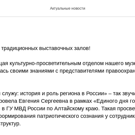
в ГУ МВД России по Алта
Актуальные новости
 традиционных выставочных залов!
ая культурно-просветительным отделом нашего муз
ась своими знаниями с представителями правоохра
я служу: история и роль региона в России» – так звуч
провела Евгения Сергеевна в рамках «Единого дня г
в ГУ МВД России по Алтайскому краю. Такая просве
формирования патриотического сознания у сотрудни
труктур.