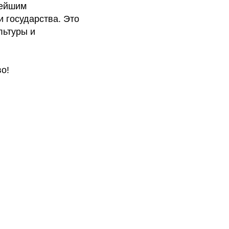
нейшим
 государства. Это
льтуры и
о!