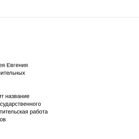
йскому
ея Евгения
нительных
ит название
осударственного
тительская работа
ков