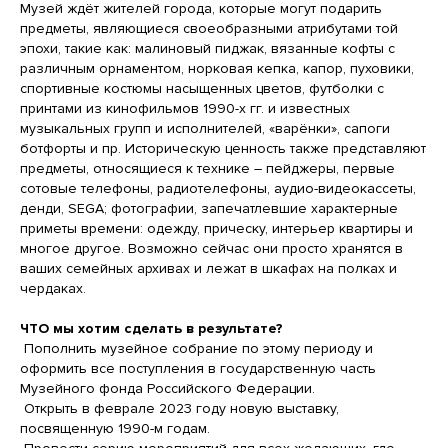
Музей ждёт жителей города, которые могут подарить
предметы, являющиеся своеобразными атрибутами той
эпохи, такие как: малиновый пиджак, вязанные кофты с
различным орнаментом, норковая кепка, капор, пуховики,
спортивные костюмы насыщенных цветов, футболки с
принтами из кинофильмов 1990-х гг. и известных
музыкальных групп и исполнителей, «варёнки», сапоги
ботфорты и пр. Историческую ценность также представляют
предметы, относящиеся к технике – пейджеры, первые
сотовые телефоны, радиотелефоны, аудио-видеокассеты,
денди, SEGA; фотографии, запечатлевшие характерные
приметы времени: одежду, прическу, интерьер квартиры и
многое другое. Возможно сейчас они просто хранятся в
ваших семейных архивах и лежат в шкафах на полках и
чердаках.
ЧТО мы хотим сделать в результате?
Пополнить музейное собрание по этому периоду и
оформить все поступления в государственную часть
Музейного фонда Российского Федерации.
Открыть в феврале 2023 году новую выставку,
посвященную 1990-м годам.