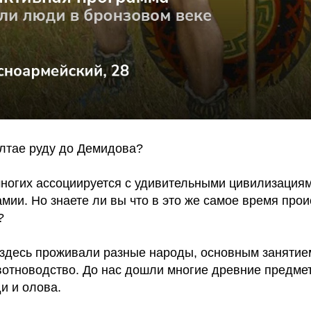
лтае руду до Демидова?
многих ассоциируется с удивительными цивилизация
мии. Но знаете ли вы что в это же самое время про
?
 здесь проживали разные народы, основным занятие
вотноводство. До нас дошли многие древние предме
и и олова.