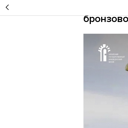
Интеракт
бронзово