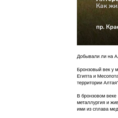
Добывали ли на А
Бронзовый век у 
Египта и Месопота
территории Алтая
В бронзовом веке
металлургия и жи
ими из сплава мед