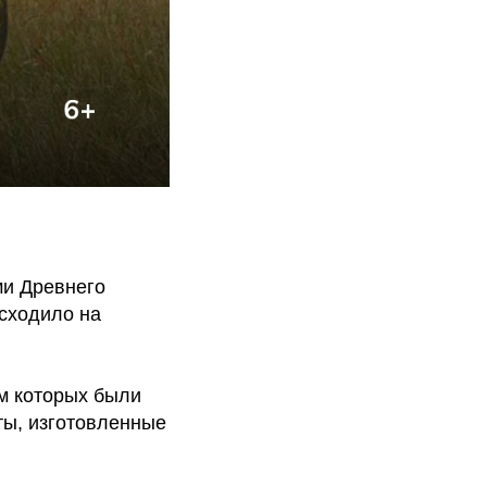
ми Древнего
исходило на
м которых были
ты, изготовленные