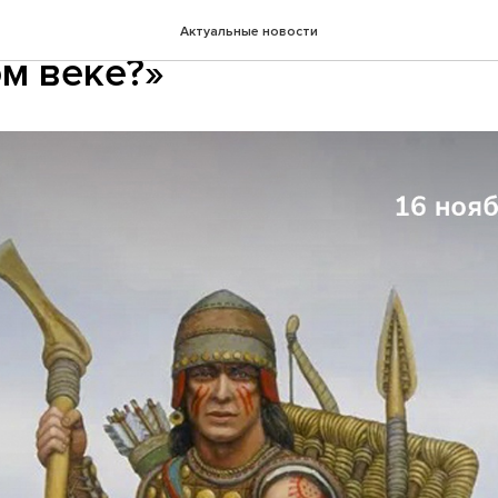
ивная программа «Как жил
Актуальные новости
м веке?»