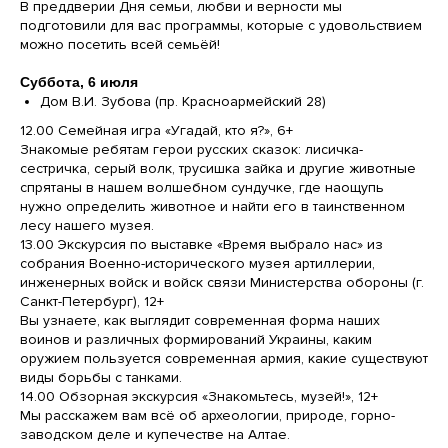
В преддверии Дня семьи, любви и верности мы
подготовили для вас программы, которые с удовольствием
можно посетить всей семьёй!
Суббота, 6 июля
Дом В.И. Зубова (пр. Красноармейский 28)
12.00 Семейная игра «Угадай, кто я?», 6+
Знакомые ребятам герои русских сказок: лисичка-
сестричка, серый волк, трусишка зайка и другие животные
спрятаны в нашем волшебном сундучке, где наощупь
нужно определить животное и найти его в таинственном
лесу нашего музея.
13.00 Экскурсия по выставке «Время выбрало нас» из
собрания Военно-исторического музея артиллерии,
инженерных войск и войск связи Министерства обороны (г.
Санкт-Петербург), 12+
Вы узнаете, как выглядит современная форма наших
воинов и различных формирований Украины, каким
оружием пользуется современная армия, какие существуют
виды борьбы с танками.
14.00 Обзорная экскурсия «Знакомьтесь, музей!», 12+
Мы расскажем вам всё об археологии, природе, горно-
заводском деле и купечестве на Алтае.