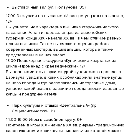
Выставочный зал (ул. Ползунова, 39)
17.00 Экскурсия по выставке «И расцветут цветы на ткани...»,
12+
Вы узнаете, чем характерна вышивка старожильческого
населения Алтая и переселенцев из европейских
губерний конца XIX - начала XX вв., в чём отличие разных
техник вышивки. Также вы сможете оценить работы
современных мастериц вышивальщиц, которые также
представлены в наших залах!
18.00 Пешеходная экскурсия «Купеческие кварталы» из
цикла «Променад с Краеведческим», 12+
Вы познакомитесь с архитектурой купеческого прошлого
Барнаула, увидите, в каких особняках жили знатные купцы
нашего города и где располагались их торговые дома,
узнаете, какой вклад в развитие города внесли известные
купцы и предприниматели.
Парк культуры и отдыха «Центральный» (пр.
Социалистический, 11)
14.00-16.00 Игры в семейном кругу, 6+
Поиграем в игры XIX - начала XX вв. рифмы - традиционную
салонную игру, и карикатуры - мозаику, из которой можно