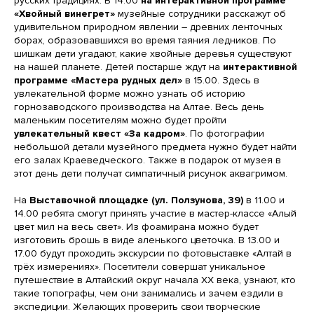
русских традициях. В 14.00
на интерактивной программе
«Хвойный винегрет»
музейные сотрудники расскажут об
удивительном природном явлении – древних ленточных
борах, образовавшихся во время таяния ледников. По
шишкам дети угадают, какие хвойные деревья существуют
на нашей планете. Детей постарше ждут на
интерактивной
программе «Мастера рудных дел»
в 15.00. Здесь в
увлекательной форме можно узнать об историю
горнозаводского производства на Алтае. Весь день
маленьким посетителям можно будет пройти
увлекательный квест «За кадром»
. По фотографии
небольшой детали музейного предмета нужно будет найти
его залах Краеведческого. Также в подарок от музея в
этот день дети получат симпатичный рисунок аквагримом.
На
Выставочной площадке (ул. Ползунова, 39)
в 11.00 и
14.00 ребята смогут принять участие в мастер-классе «Алый
цвет мил на весь свет». Из фоамирана можно будет
изготовить брошь в виде аленького цветочка. В 13.00 и
17.00 будут проходить экскурсии по фотовыставке «Алтай в
трёх измерениях». Посетители совершат уникальное
путешествие в Алтайский округ начала XX века, узнают, кто
такие топографы, чем они занимались и зачем ездили в
экспедиции. Желающих проверить свои творческие