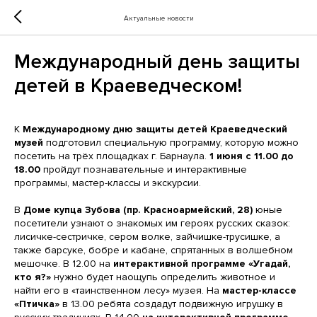
Актуальные новости
Международный день защиты
детей в Краеведческом!
К
Международному дню защиты детей Краеведческий
музей
подготовил специальную программу, которую можно
посетить на трёх площадках г. Барнаула.
1 июня с 11.00 до
18.00
пройдут познавательные и интерактивные
программы, мастер-классы и экскурсии.
В
Доме купца Зубова (пр. Красноармейский, 28)
юные
посетители узнают о знакомых им героях русских сказок:
лисичке-сестричке, сером волке, зайчишке-трусишке, а
также барсуке, бобре и кабане, спрятанных в волшебном
мешочке. В 12.00 на
интерактивной программе «Угадай,
кто я?»
нужно будет наощупь определить животное и
найти его в «таинственном лесу» музея. На
мастер-классе
«Птичка»
в 13.00 ребята создадут подвижную игрушку в