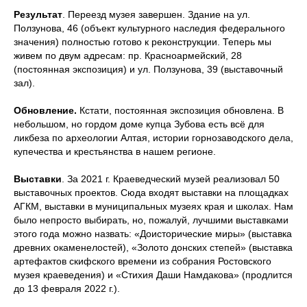
Результат
. Переезд музея завершен. Здание на ул.
Ползунова, 46 (объект культурного наследия федерального
значения) полностью готово к реконструкции. Теперь мы
живем по двум адресам: пр. Красноармейский, 28
(постоянная экспозиция) и ул. Ползунова, 39 (выставочный
зал).
Обновление.
Кстати, постоянная экспозиция обновлена. В
небольшом, но гордом доме купца Зубова есть всё для
ликбеза по археологии Алтая, истории горнозаводского дела,
купечества и крестьянства в нашем регионе.
Выставки
. За 2021 г. Краеведческий музей реализовал 50
выставочных проектов. Сюда входят выставки на площадках
АГКМ, выставки в муниципальных музеях края и школах. Нам
было непросто выбирать, но, пожалуй, лучшими выставками
этого года можно назвать: «Доисторические миры» (выставка
древних окаменелостей), «Золото донских степей» (выставка
артефактов скифского времени из собрания Ростовского
музея краеведения) и «Стихия Даши Намдакова» (продлится
до 13 февраля 2022 г.).