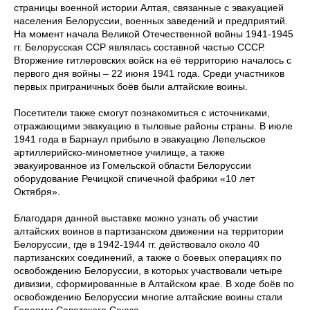
страницы военной истории Алтая, связанные с эвакуацией
населения Белоруссии, военных заведений и предприятий.
На момент начала Великой Отечественной войны 1941-1945
гг. Белорусская ССР являлась составной частью СССР.
Вторжение гитлеровских войск на её территорию началось с
первого дня войны – 22 июня 1941 года. Среди участников
первых приграничных боёв были алтайские воины.
Посетители также смогут познакомиться с источниками,
отражающими эвакуацию в тыловые районы страны. В июле
1941 года в Барнаул прибыло в эвакуацию Лепельское
артиллерийско-минометное училище, а также
эвакуированное из Гомельской области Белоруссии
оборудование Речицкой спичечной фабрики «10 лет
Октября».
Благодаря данной выставке можно узнать об участии
алтайских воинов в партизанском движении на территории
Белоруссии, где в 1942-1944 гг. действовало около 40
партизанских соединений, а также о боевых операциях по
освобождению Белоруссии, в которых участвовали четыре
дивизии, сформированные в Алтайском крае. В ходе боёв по
освобождению Белоруссии многие алтайские воины стали