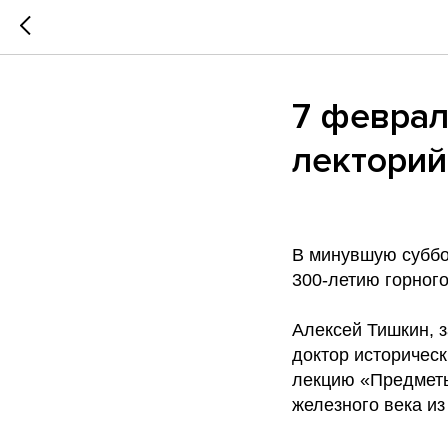
7 феврал
лекторий
В минувшую суббо
300-летию горного
Алексей Тишкин, 
доктор историчес
лекцию «Предметы
железного века и