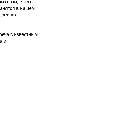
 о том, с чего
ранятся в нашем
 древних
реча с известным
але