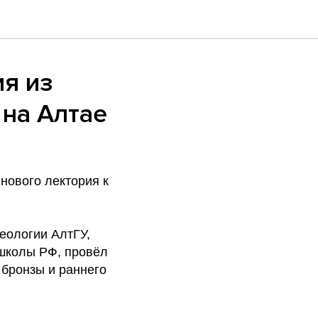
ия из
 на Алтае
нового лектория к
еологии АлтГУ,
 школы РФ, провёл
 бронзы и раннего