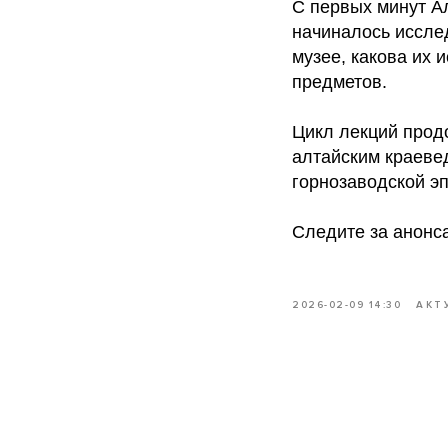
С первых минут Ал
начиналось иссле
музее, какова их 
предметов.
Цикл лекций продо
алтайским краеве
горнозаводской эп
Следите за анонса
2026-02-09 14:30
АКТ