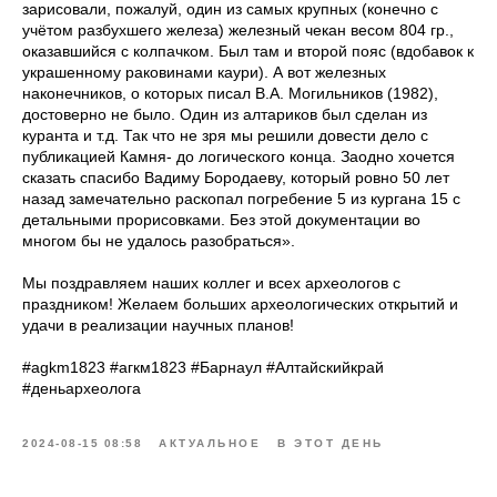
зарисовали, пожалуй, один из самых крупных (конечно с
учётом разбухшего железа) железный чекан весом 804 гр.,
оказавшийся с колпачком. Был там и второй пояс (вдобавок к
украшенному раковинами каури). А вот железных
наконечников, о которых писал В.А. Могильников (1982),
достоверно не было. Один из алтариков был сделан из
куранта и т.д. Так что не зря мы решили довести дело с
публикацией Камня- до логического конца. Заодно хочется
сказать спасибо Вадиму Бородаеву, который ровно 50 лет
назад замечательно раскопал погребение 5 из кургана 15 с
детальными прорисовками. Без этой документации во
многом бы не удалось разобраться».
Мы поздравляем наших коллег и всех археологов с
праздником! Желаем больших археологических открытий и
удачи в реализации научных планов!
#agkm1823 #агкм1823 #Барнаул #Алтайскийкрай
#деньархеолога
2024-08-15 08:58
АКТУАЛЬНОЕ
В ЭТОТ ДЕНЬ