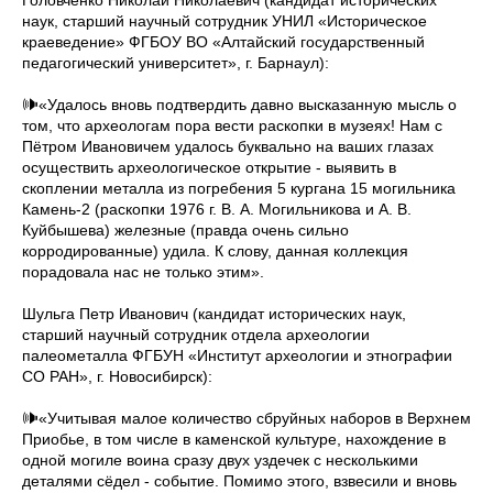
Головченко Николай Николаевич (кандидат исторических
наук, старший научный сотрудник УНИЛ «Историческое
краеведение» ФГБОУ ВО «Алтайский государственный
педагогический университет», г. Барнаул):
🕪«Удалось вновь подтвердить давно высказанную мысль о
том, что археологам пора вести раскопки в музеях! Нам с
Пётром Ивановичем удалось буквально на ваших глазах
осуществить археологическое открытие - выявить в
скоплении металла из погребения 5 кургана 15 могильника
Камень-2 (раскопки 1976 г. В. А. Могильникова и А. В.
Куйбышева) железные (правда очень сильно
корродированные) удила. К слову, данная коллекция
порадовала нас не только этим».
Шульга Петр Иванович (кандидат исторических наук,
старший научный сотрудник отдела археологии
палеометалла ФГБУН «Институт археологии и этнографии
СО РАН», г. Новосибирск):
🕪«Учитывая малое количество сбруйных наборов в Верхнем
Приобье, в том числе в каменской культуре, нахождение в
одной могиле воина сразу двух уздечек с несколькими
деталями сёдел - событие. Помимо этого, взвесили и вновь