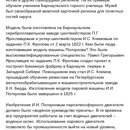
Алтая и других горнорудных регионов. На их примере
обучали учеников Барнаульского горного училища. Музей
был своеобразной визитной карточкой региона для почетных
гостей округа.
Модель была изготовлена на Барнаульском
сереброплавильном заводе шихтмейстером П.Г.
Ярославцевым и унтер-шихтмейстером И.С. Климовым по
заданию П.К. Фролова от 2 марта 1822 г. Кем были люди,
изготовившие модель машины Ползунова? Это были
высококвалифицированные специалисты. Павел Григорьевич
Ярославцев по заданию П.К. Фролова создал проект и
построил бумажную фабрику в Барнауле, первую в
Западной Сибири. Помощником ему стал И.С. Климов,
прошедший обучение ремеслам на Петербургском
металлообрабатывающем и машиностроительном заводе
К.Н. Берда. Изготовление модели паровой машины И.И.
Ползунова было завершено в 1825 г.
Изобретение И.И. Ползуновым пароатмосферного двигателя
должно было «водяное руководство пресечь». В те времена
все предприятия работали за счет водяных двигателей –
водяных колес. Использование парового двигателя
позволило бы промышленности выйти на новый уровень,