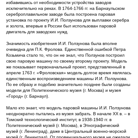
избавившись от необходимости устройства заводов
исключительно на реках. В 1764-1766 гг. на Барнаульском
сереброплавильном заводе была построена паровая
установка по проекту И.И. Ползунова для выплавки серебра
и золота, впервые в России был использован паровой
двигатель для заводских нужд.
Значимость изобретения И.И. Ползунова была вполне
очевидна для П.К. Фролова. Единственной ошибкой Петра
Козьмича стало то, что он не знал, что Ползунов построил
свою паровую машину по своему второму проекту. Модель
же показывает первоначальный проект, представленный в
апреле 1763 г. «Фроловская» модель долгое время являлась
единственным воспроизведением машины И.И. Ползунова.
По ее образу и подобию значительно позднее были созданы
модели для Политехнического музея (г. Москва) и музея
«Город» (г. Барнаул).
Мало кто знает, что модель паровой машины И.И. Ползунова
неоднократно пытались из музея забрать. В начале ХХ в. – в
Томский технологический институт, в 1938-1940 гг. в
Политехнический музей (г. Москва), в Этнографический
музей (г. Ленинград), даже в Центральный военно-морской
музей (г. Ленинград). От провинциального музея не ожидали