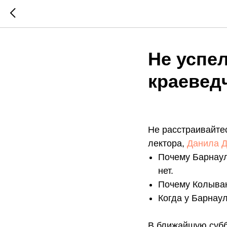
Не успел
краевед
Не расстраивайте
лектора,
Данила Д
Почему Барнаул
нет.
Почему Колыван
Когда у Барнаул
В ближайшую субб