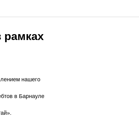
в рамках
плением нашего
ебтов в Барнауле
ай».