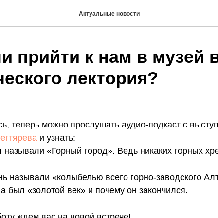
Актуальные новости
и прийти к нам в музей 
ческого лектория?
сь, теперь можно прослушать аудио-подкаст с высту
егтярева
и узнать:
 называли «Горный город». Ведь никаких горных хр
ь называли «колыбелью всего горно-заводского Алт
а был «золотой век» и почему он закончился.
оту ждем вас на новой встрече!