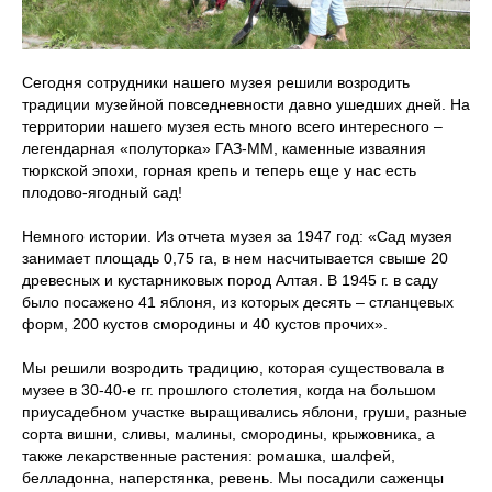
Сегодня сотрудники нашего музея решили возродить
традиции музейной повседневности давно ушедших дней. На
территории нашего музея есть много всего интересного –
легендарная «полуторка» ГАЗ-ММ, каменные изваяния
тюркской эпохи, горная крепь и теперь еще у нас есть
плодово-ягодный сад!
Немного истории. Из отчета музея за 1947 год: «Сад музея
занимает площадь 0,75 га, в нем насчитывается свыше 20
древесных и кустарниковых пород Алтая. В 1945 г. в саду
было посажено 41 яблоня, из которых десять – стланцевых
форм, 200 кустов смородины и 40 кустов прочих».
Мы решили возродить традицию, которая существовала в
музее в 30-40-е гг. прошлого столетия, когда на большом
приусадебном участке выращивались яблони, груши, разные
сорта вишни, сливы, малины, смородины, крыжовника, а
также лекарственные растения: ромашка, шалфей,
белладонна, наперстянка, ревень. Мы посадили саженцы