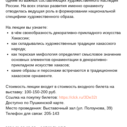
одним из важных составляющих художественного наследия
России. На всех этапах развития именно орнаменту
отводилась ведущая роль в формировании национальной
специфики художественного образа.
На лекции вы узнаете:
в чём своеобразность декоративно-прикладного искусства
Хакассии;
как складывались художественные традиции хакасского
народа;
как тюркская мифология определяет смысловое значение
основных элементов орнаментации в декоративно-
прикладном искусстве хакасов;
какие образы и персонажи встречаются в традиционном
хакасском орнаменте.
Стоимость лекции входит в стоимость входного билета на
выставку: 100-150-200 руб.
Ссылка на покупку билетов:
https://clck.ru/3De32t
Доступно по Пушкинской карте.
Место проведения: Выставочный зал (ул. Ползунова, 39)
Телефон для связи: 205-143