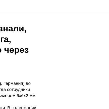
знали,
га,
 через
ц, Германия) во
гда сотрудники
азмером 6х6х2 мм.
аги. В содержании