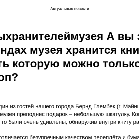
Актуальные новости
ыхранителеймузея А вы 
ндах музея хранится кни
ть которую можно только
оп?
один из гостей нашего города Бернд Глембек (г. Майн
музея преподнес подарок – небольшую шкатулку. Ко
 то были очень удивлены, обнаружив внутри книгу р
отличается безупречным качеством переплёта и бум