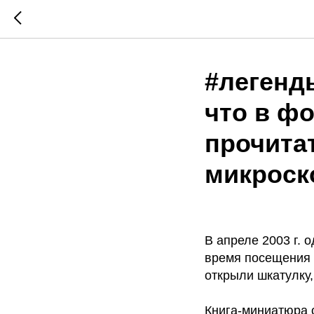
#легенд
что в фо
прочита
микроск
В апреле 2003 г. 
время посещения 
открыли шкатулку,
Книга-миниатюра 