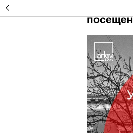
22-24 ф
посещен