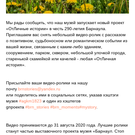
Мы рады сообщить, что наш музей запускает новый проект
«ОтЛичные истории» в честь 290-летия Барнаула.
Приглашаем вас снять небольшой видео-ролик с рассказом
о позитивном, судьбоносном или романтическом событии из
вашей жизни, связанным с каким-либо зданием,
сооружением, парком, сквером, небольшой улочкой города,
старенькой скамейкой или качелей - любая «ОтЛичная
история».
Присылайте ваши видео-ролики на нашу
почту
brnstories@yandex.ru
или поделитесь ими в социальных сетях, указав хэштэги
музея
#agkm1823
и один из хэштегов
gпроекта
#brn_stories
#brn_moments#mystory
.
Видео принимаются до 31 августа 2020 года. Лучшие ролики
станут частью выставочного проекта музея «Барнаул. Стоп